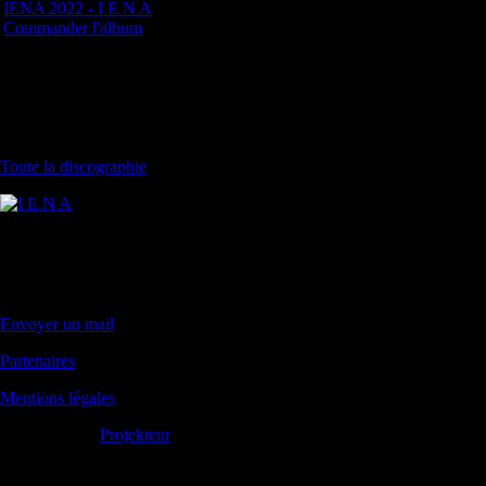
Frais de port : 2 euros
Commander l'album
Délai de livraison : Expédié
habituellement sous 2 à 4 jours
TAILLE DU XS et S AU XL
DEMANDEZ A LA COMMANDE
Toute la discographie
Contact
Tél. : 06 11 02 02 40
Envoyer un mail
Partenaires
Mentions légales
Propulsé avec
Projekteur
Liens