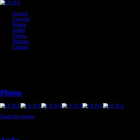
Accueil
Concerts
Photos
Audio
Vidéos
Albums
Contact
Médias
Vous trouverez sur cette page un extrait des photos, extraits musicaux,
vidéos, discographie et documents de
I E N A
.
Photos
Toutes les photos
3