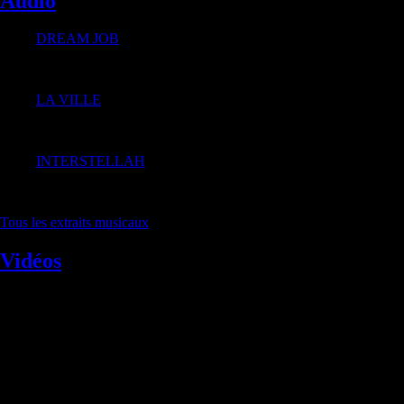
Audio
DREAM JOB
85 lectures
LA VILLE
38 lectures
INTERSTELLAH
35 lectures
Tous les extraits musicaux
Vidéos
ALBUM EN COURS DE CREATION IENA 2025