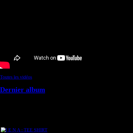
Toutes les vidéos
Dernier album
TEE SHIRT IENA 2022 - I E N A
1 titres - 2022
Prix de vente : 15 euros